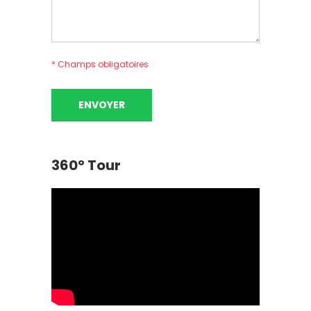
* Champs obligatoires
Please
leave
this
field
empty.
360º Tour