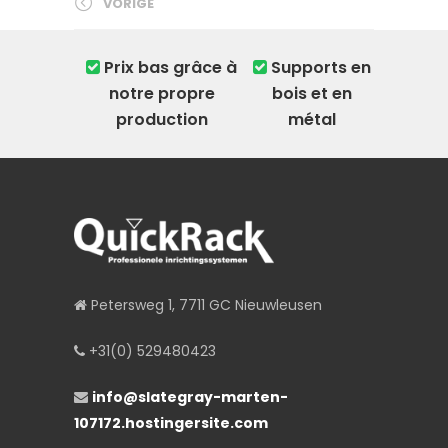
VORIGE
Prix ​​bas grâce à
Supports en
notre propre
bois et en
production
métal
Petersweg 1, 7711 GC Nieuwleusen
+31(0) 529480423
info@slategray-marten-
107172.hostingersite.com