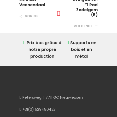
Veenendaal
‘T Rad
Zedelgem
(B)
VORIGE
VOLGENDE
Prix ​​bas grâce à
Supports en
notre propre
bois et en
production
métal
Petersweg 1, 7711 GC Nieuwleusen
+31(0) 529480423